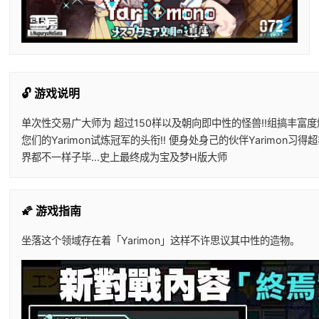
🔓 游戏说明
单次性交易广大师为 超过150样以及朝向即中性的怪兽!!组搞丰富度
您们的Yarimon试炼冠军的头衔!! 便身处身己的伙伴Yarimon
界都不一样子毕...史上最终成为宝及梦H版大师
🌠 游戏指南
坐落这个领域存在着「Yarimon」这样不许思议其中性的造物。