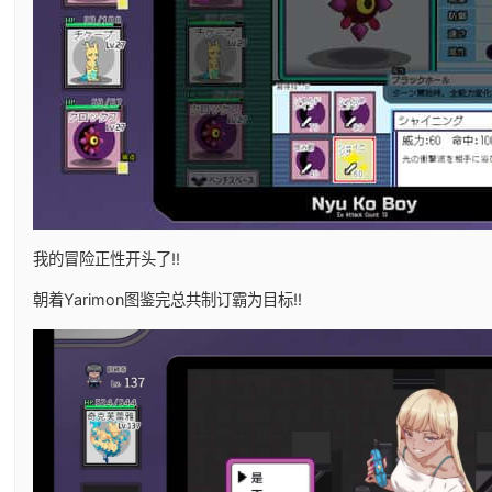
我的冒险正性开头了!!
朝着Yarimon图鉴完总共制订霸为目标!!