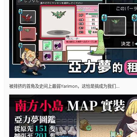
被排挤的首角及史间上最弱Yarimon，这恰是搞成为我们...