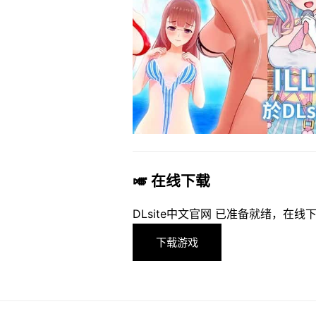
🎺 在线下载
DLsite中文官网 已准备就绪，在
下载游戏