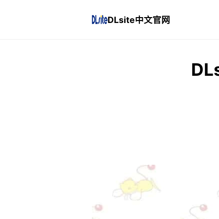
DLsite中文官网
DL