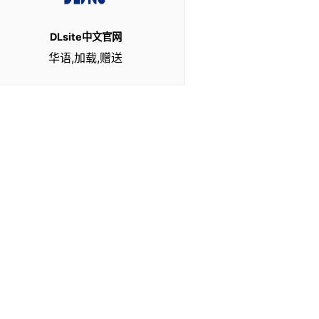
DLsite中文官网
华语,加载,赠送