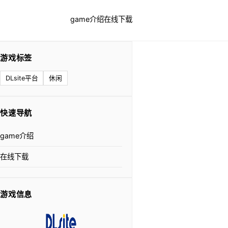
game介绍
在线下载
游戏标签
DLsite平台
休闲
快速导航
game介绍
在线下载
游戏信息