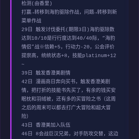
检测(由香里)
打赢→转移到海豹驱除作战，问题→转移到新
菜单作战
29日 触发讨伐委托(期限3日)海豹驱除数
达到10/10是行行度达到40/40际，“海豹
情侣”战※信赖+5，行动力-20，公会评价
提崇高，统统状态+8，技能platinum+12
~
39日 触发香澄美剧情
42日 漫画商日奔向买书，触发香澄美剧
情，把打折的技能书先买了，有余的钱买安
眠枕和羽绒被，还有多的买冒险之书（这周
之后的周末可以都去打广大冒险和超大冒
险）
43日 香澄美加入队伍
46日 8会战巨汉兄弟，对手防攻交替，这边