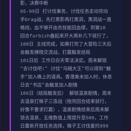
影，决赛中断
85-99日 打讨伐事务，讨伐任务走动完动
手brag战，先打黑影再打黑洞，黑洞战一直
格挡，血不够开由衣技能回血撑，到第10
回合furbish叠起来开大再补几下就行了，
100日 主线完成，如果打完了大冒险三天后
会触发拂晓交流战，打赢触发结局
101日后 工作日白天零法决定。周末解锁
“去讨伐吧!” 讨伐“乌贼大王”可以得到“触
手”加入晚上的道具。香澄美未加入时，休息
日去“书店”会触发加入剧情
106日（结局触发后） 解锁温泉剧情，周末
去温泉打猴子三连战（拖完回合结束就行，
好像不要求打赢），温泉剧情结束后周末解
锁去温泉，五维数值上限提升至500，工作
日重新开放任务选择，猴子王讨伐委托999