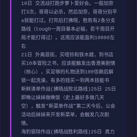
18日 交流战打跑步萝卜爱好会。一般加奈
打3次，哥哥以必杀，然后加奈，哥哥分别平
a就能打过。打完后打拂晓，胜败有2条分支
路线（tough一周目基本必输，若干周目开
局才能打得过）。这周应该能盈利10000左
右
21日 外离逛街，买哑铃和铁木屐，到书店
买10本冒险之书，应该能触发出香澄美剧情
（核心），买足够的礼物送到100信赖后解
锁一起洗澡，有多的钱买一到两本技能书
新鲜清单作战(拂晓战败北路线)25日 25日
即晚让妹妹做晚饭（史上最好多做几天
空），触发“新菜单作战”第二天今后，公会
活动后妹妹来开发新菜单，会触发几次剧
情。
海豹驱除作战(拂晓战胜利路线)25日 真力