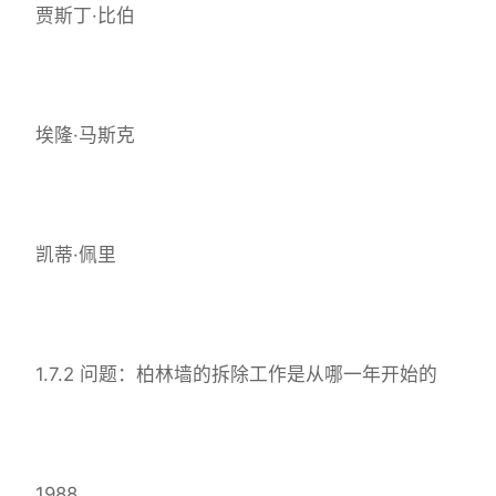
贾斯丁·比伯
埃隆·马斯克
凯蒂·佩里
1.7.2 问题：柏林墙的拆除工作是从哪一年开始的
1988