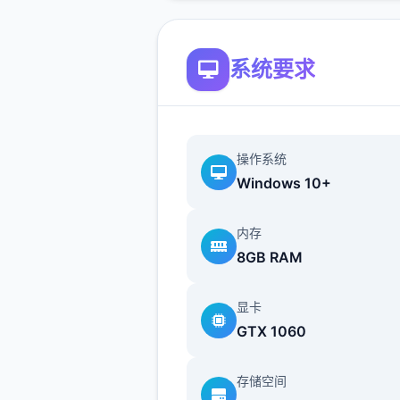
走来，并对他述：“传说中式
人……就即您吗？”
系统要求
导人公开在异世界中仍然必须
各种零工来维持诞生计，在铁
操作系统
帮忙打铁、酒馆中当店个别二
Windows 10+
教将里帮修女们整根据书架…
等。甚至还必须陪伴行程者边
内存
怪？
8GB RAM
显卡
在酒吧帮猫娘打工，同时一边
GTX 1060
存储空间