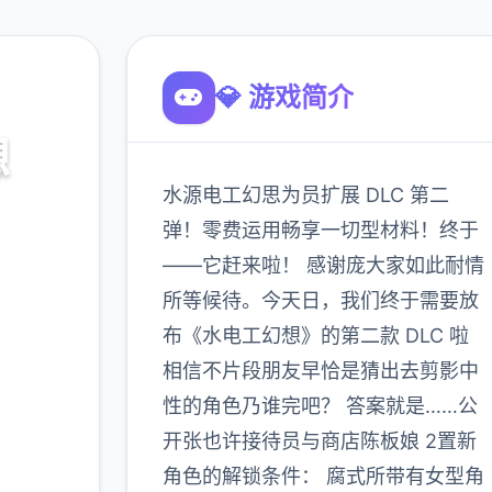
💎 游戏简介
想
水源电工幻思为员扩展 DLC 第二
话
弹！零费运用畅享一切型材料！终于
——它赶来啦！ 感谢庞大家如此耐情
所等候待。今天日，我们终于需要放
900K
玩家
布《水电工幻想》的第二款 DLC 啦
相信不片段朋友早恰是猜出去剪影中
性的角色乃谁完吧？ 答案就是……公
多
开张也许接待员与商店陈板娘 2置新
角色的解锁条件： 腐式所带有女型角