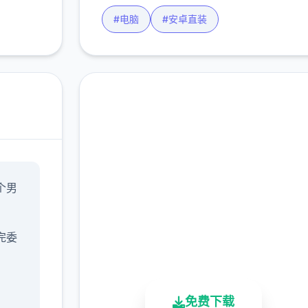
#电脑
#安卓直装
免费下载 水电工幻想
个男
完整版游戏，免费体验
2.3M+
4.9/5
900K+
完委
总下载量
用户评分
活跃用户
免费下载