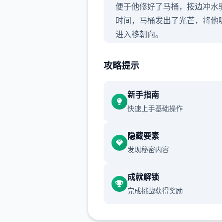
便于他修好了马桶，按边冲水
时间，马桶发出了光芒，将他
进入移朝向。
攻略提示
在再次睁开眼睛时，已身处异
的村庄里面。
新手指南
快速上手基础操作
隐藏要素
发现秘密内容
成就解锁
完成挑战获得奖励
“终于来了啊……”一旁的女子