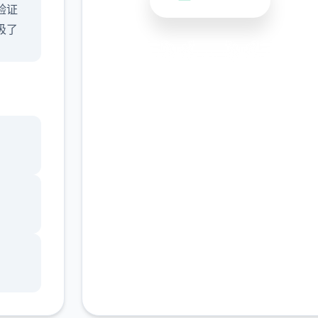
验证
吸了
安全下载
高速安装
完全免费
客服支持
境界
迎方面