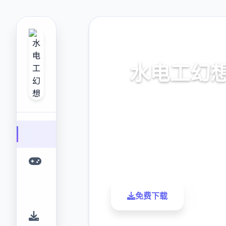
🚪 热门推荐
水电工幻
官中步兵版,dlc流行普通
9.4
2.3M
评分
下载
免费下载
了解更