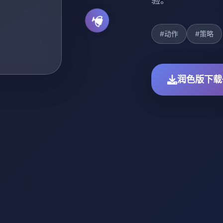
验。
#动作
#策略
润色版下载