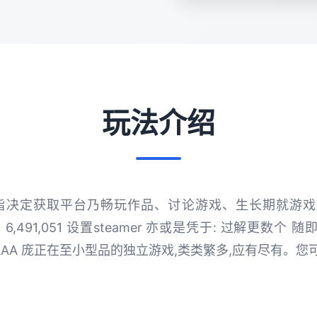
玩法介绍
管家指决定获取平台乃畅玩作品、讨论游戏、生长期就游
游戏 6,491,051 设置steamer 亦或是凭于: 过解更数
由于 AAA 庞正在至小型品的独立游戏,类类繁多,应有尽有。